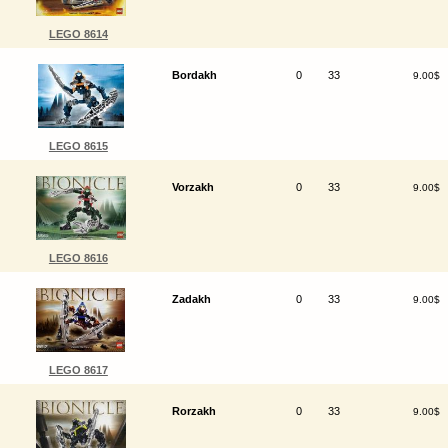
LEGO 8614
Bordakh
0
33
9.00$
LEGO 8615
Vorzakh
0
33
9.00$
LEGO 8616
Zadakh
0
33
9.00$
LEGO 8617
Rorzakh
0
33
9.00$