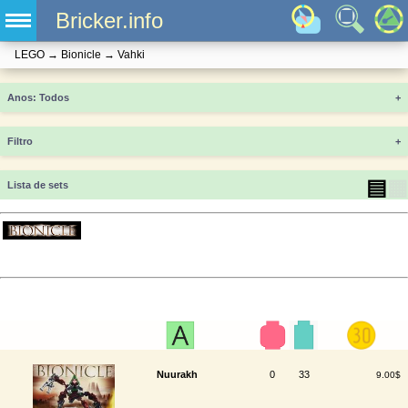
Bricker.info
LEGO
→
Bionicle
→
Vahki
Anos
+
Filtro
+
▤
▦
Lista de sets
Nuurakh
0
33
9.00$